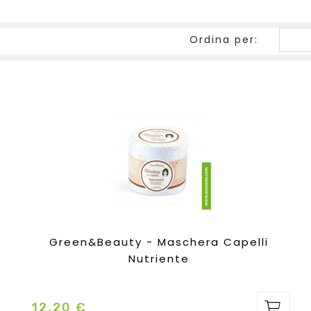
Ordina per:
Green&Beauty - Maschera Capelli
Nutriente
12,20 €
Prezzo