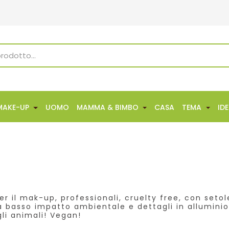
MAKE-UP
UOMO
MAMMA & BIMBO
CASA
TEMA
ID
er il mak-up, professionali, cruelty free, con seto
a basso impatto ambientale e dettagli in alluminio r
gli animali! Vegan!