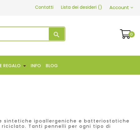
Contatti
Lista dei desideri
(
)
Account
search
0
EE REGALO
INFO
BLOG
le sintetiche ipoallergeniche e batteriostatiche
iciclato. Tanti pennelli per ogni tipo di