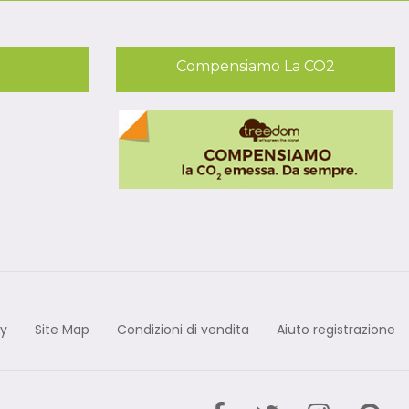
Compensiamo La CO2
cy
Site Map
Condizioni di vendita
Aiuto registrazione