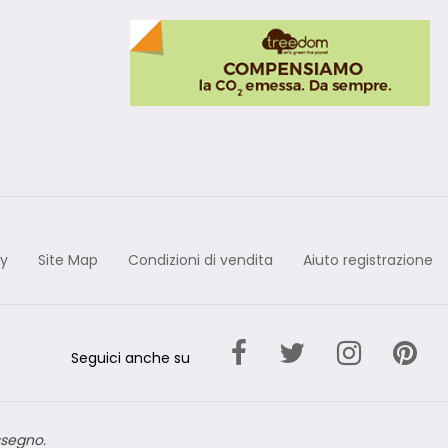
cy
Site Map
Condizioni di vendita
Aiuto registrazione
Seguici anche su
ssegno.