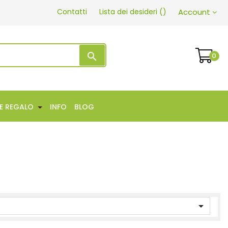
Contatti
Lista dei desideri
(
)
Account
search
0
EE REGALO
INFO
BLOG
