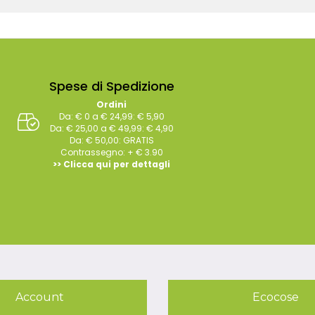
Spese di Spedizione
Ordini
Da: € 0 a € 24,99: € 5,90
Da: € 25,00 a € 49,99: € 4,90
Da: € 50,00: GRATIS
Contrassegno: + € 3.90
>> Clicca qui per dettagli
Account
Ecocose