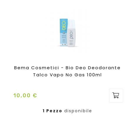
Bema Cosmetici - Bio Deo Deodorante
Talco Vapo No Gas 100ml
10,00 €
Prezzo
1 Pezzo
disponibile