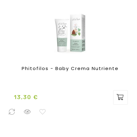
Phitofilos - Baby Crema Nutriente
13,30 €
Prezzo
2 Pezzi
disponibili