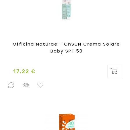
Officina Naturae - OnSUN Crema Solare
Baby SPF 50
17,22 €
Prezzo
0 Pezzi
disponibili