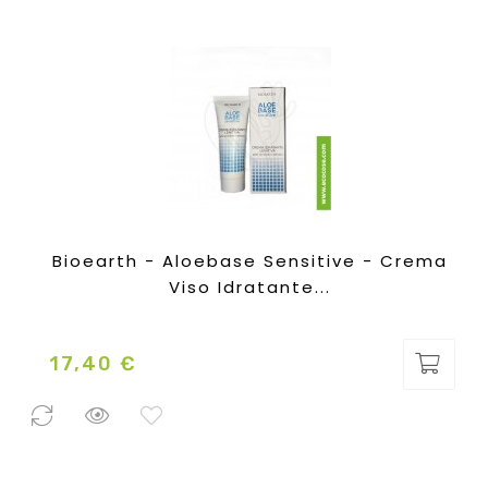
Bioearth - Aloebase Sensitive - Crema
Viso Idratante...
17,40 €
Prezzo
0 Pezzi
disponibili