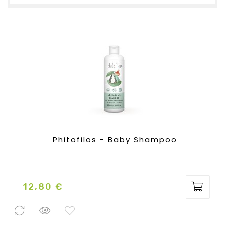
Phitofilos - Baby Shampoo
12,80 €
Prezzo
2 Pezzi
disponibili