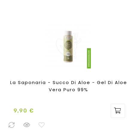
La Saponaria - Succo Di Aloe - Gel Di Aloe
Vera Puro 99%
9,90 €
Prezzo
1 Pezzo
disponibile