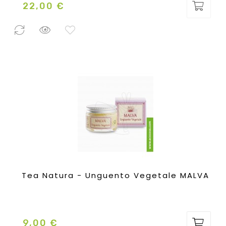
22,00 €
Prezzo
0 Pezzi
disponibili
Tea Natura - Unguento Vegetale MALVA
9,00 €
Prezzo