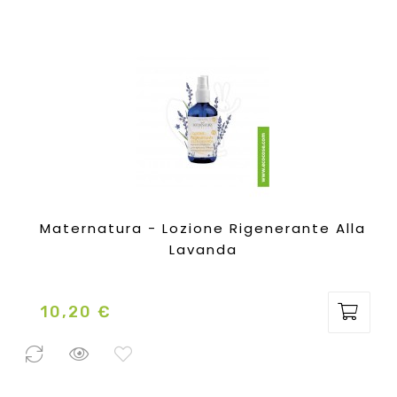
Maternatura - Lozione Rigenerante Alla
Lavanda
10,20 €
Prezzo
2 Pezzi
disponibili