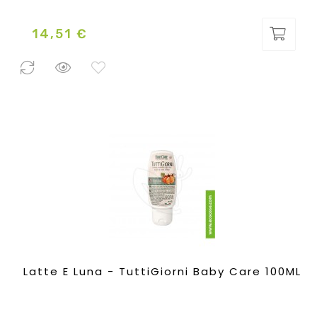
14,51 €
Prezzo
0 Pezzi
disponibili
Latte E Luna - TuttiGiorni Baby Care 100ML