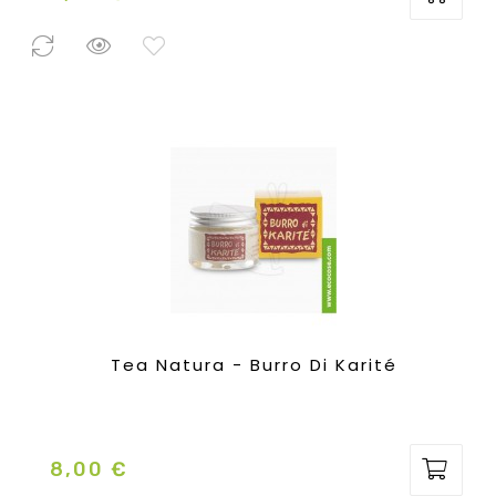
1 Pezzo
disponibile
Tea Natura - Burro Di Karité
8,00 €
Prezzo