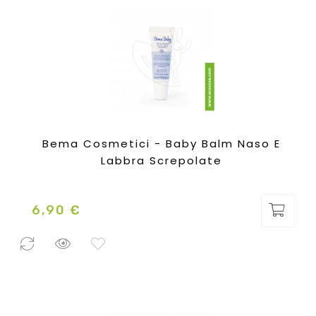
Bema Cosmetici - Baby Balm Naso E
Labbra Screpolate
6,90 €
Prezzo
0 Pezzi
disponibili