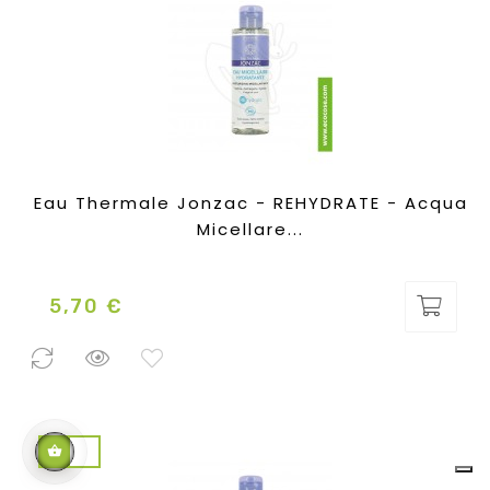
Eau Thermale Jonzac - REHYDRATE - Acqua
Micellare...
5,70 €
Prezzo
0 Pezzi
disponibili