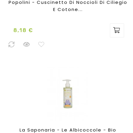
Popolini - Cuscinetto Di Noccioli Di Ciliegio
E Cotone...
8,18 €
Prezzo
1 Pezzo
disponibile
La Saponaria - Le Albicoccole - Bio