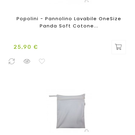
Popolini - Pannolino Lavabile OneSize
Panda Soft Cotone...
25,90 €
Prezzo
0 Pezzi
disponibili