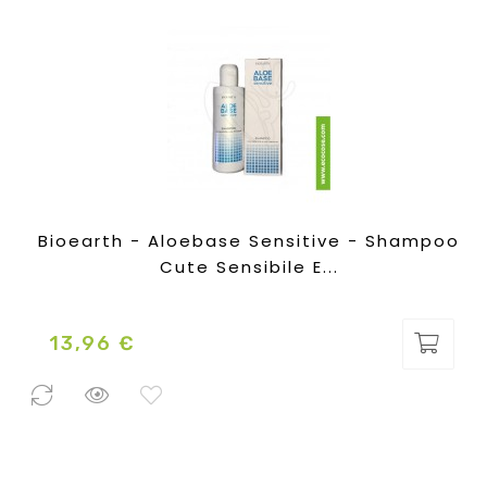
Bioearth - Aloebase Sensitive - Shampoo
Cute Sensibile E...
13,96 €
Prezzo
0 Pezzi
disponibili