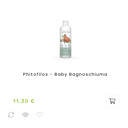
Phitofilos - Baby Bagnoschiuma
11,30 €
Prezzo
2 Pezzi
disponibili