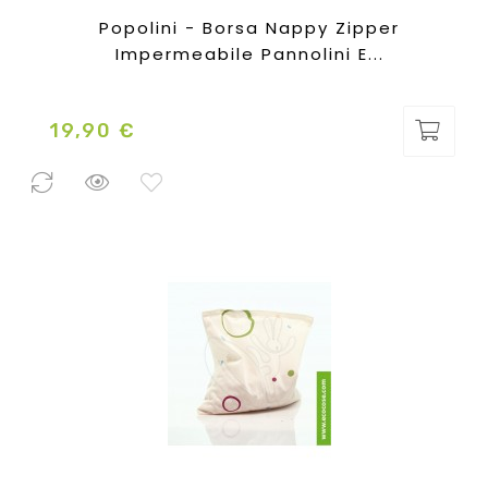
Popolini - Borsa Nappy Zipper
Impermeabile Pannolini E...
19,90 €
Prezzo
0 Pezzi
disponibili