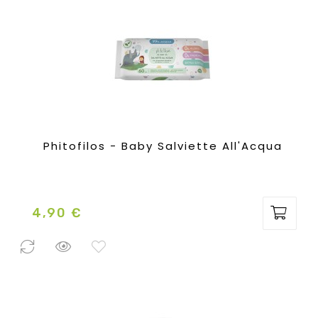
Phitofilos - Baby Salviette All'Acqua
4,90 €
Prezzo
2 Pezzi
disponibili