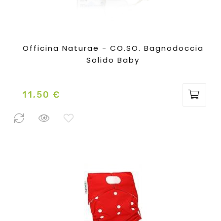
Officina Naturae - CO.SO. Bagnodoccia
Solido Baby
11,50 €
Prezzo
3 Pezzi
disponibili