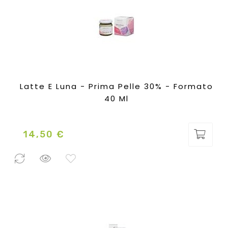
Latte E Luna - Prima Pelle 30% - Formato
40 Ml
14,50 €
Prezzo
0 Pezzi
disponibili