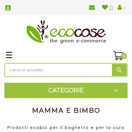

(
)
navigazione
☰
0
Toggle
search
CATEGORIE

MAMMA E BIMBO
Prodotti ecobio per il bagnetto e per la cura