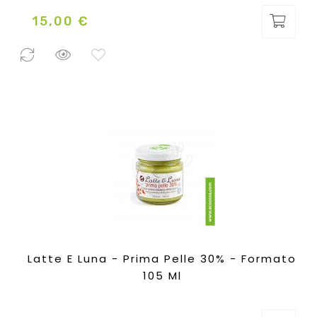
15,00 €
Prezzo
0 Pezzi
disponibili
Latte E Luna - Prima Pelle 30% - Formato
105 Ml