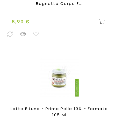
Bagnetto Corpo E...
8,90 €
Prezzo
1 Pezzo
disponibile
Latte E Luna - Prima Pelle 10% - Formato
105 Ml