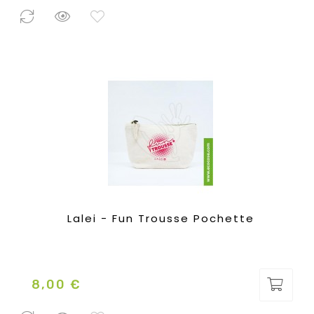
1 Pezzo
disponibile
Lalei - Fun Trousse Pochette
8,00 €
Prezzo