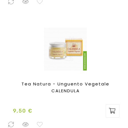
0 Pezzi
disponibili
Tea Natura - Unguento Vegetale
CALENDULA
9,50 €
Prezzo
3 Pezzi
disponibili