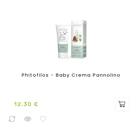
Phitofilos - Baby Crema Pannolino
12,30 €
Prezzo
2 Pezzi
disponibili