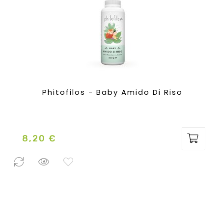
Phitofilos - Baby Amido Di Riso
8,20 €
Prezzo
2 Pezzi
disponibili