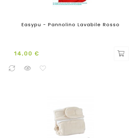
Easypu - Pannolino Lavabile Rosso
14,00 €
Prezzo
0 Pezzi
disponibili