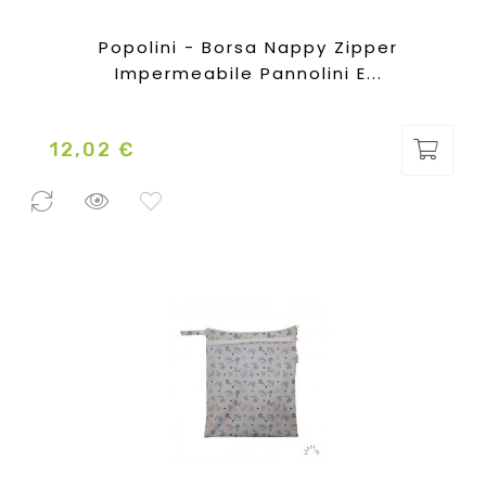
Popolini - Borsa Nappy Zipper
Impermeabile Pannolini E...
12,02 €
Prezzo
0 Pezzi
disponibili