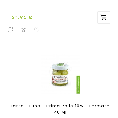
21,96 €
Prezzo
3 Pezzi
disponibili
Latte E Luna - Prima Pelle 10% - Formato
40 Ml