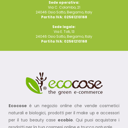
Sede operativa:
Via C. Colombo, 21
24046 Osio Sotto, Bergamo, Italy
Partita IVA: 02561210168
Sede legale:
Via E. Toti, 13
24046 Osio Sotto, Bergamo, Italy
Partita IVA: 02561210168
Ecocose
è un negozio online che vende cosmetici
naturali e biologici, prodotti per il make up e accessori
per il tuo beauty case
ecobio
. Qui puoi acquistare i
prodotti per la tua cosmesi online e trucco naturale.