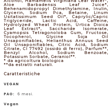
Alcohol, Hamamelis Virginiana Leaf Water*,
Aloe Barbadensis Leaf Juice*,
Behenamidopropyl Dimethylamine, Inulin,
Glycerin, Sodium Pca, Betaine, Linum
Usitatissimum Seed Oil*, Caprylic/Capric
Triglyceride, Lactic Acid, Caffeine,
Hydrolyzed Wheat Protein, Urtica Dioica
Leaf Extract*, Saccharide Isomerate,
Cyamopsis Tetragonoloba Gum, Fructose,
Tocopherol, Glycine Soja Oil
Unsaponifiables, Helianthus Annuus Seed
Oil Unsaponifiables, Citric Acid, Sodium
Citrate, CI 77492 (ossido di ferro), Parfum**,
Benzyl Alcohol, Sodium Benzoate,
Potassium Sorbate, Geraniol**.
* da agricoltura biologica
**da estratti naturali.
Caratteristiche
VEGAN
PAO:
6 mesi.
Vegan