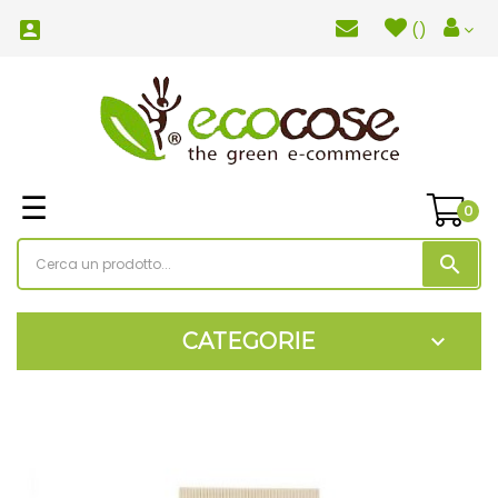

(
)
navigazione
☰
0
Toggle
search
CATEGORIE
