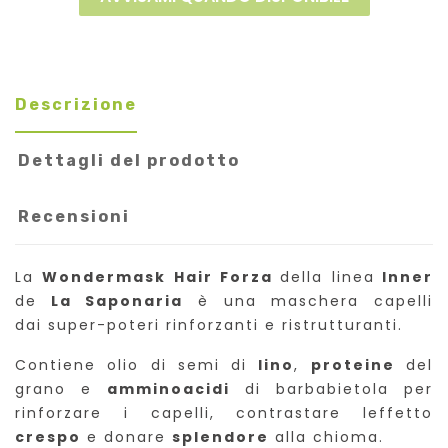
Descrizione
Dettagli del prodotto
Recensioni
La
Wondermask Hair Forza
della linea
Inner
de
La Saponaria
è una maschera capelli
dai super-poteri rinforzanti e ristrutturanti.
Contiene olio di semi di
lino
,
proteine
del
grano e
amminoacidi
di barbabietola per
rinforzare i capelli, contrastare leffetto
crespo
e donare
splendore
alla chioma.