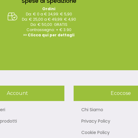
Spese di Spedizione
Ordini
Da: € 0 a € 24,99: € 5,90
Da: € 25,00 a € 49,99: € 4,90
Da: € 50,00: GRATIS
Contrassegno: + € 3.90
>> Clicca qui per dettagli
Account
Ecocose
eri
Chi Siamo
rodotti
Privacy Policy
Cookie Policy