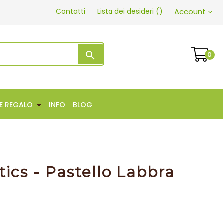
Contatti
Lista dei desideri
(
)
Account
search
0
EE REGALO
INFO
BLOG
ics - Pastello Labbra