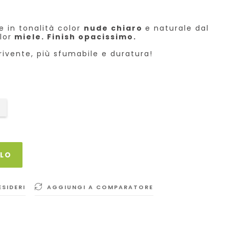
e in tonalità color
nude chiaro
e naturale dal
lor
miele. Finish opacissimo
.
crivente, più sfumabile e duratura!
LLO
ESIDERI
AGGIUNGI A COMPARATORE