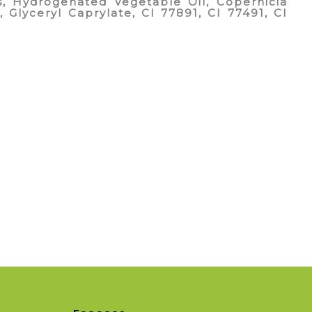
es, Hydrogenated Vegetable Oil, Copernicia
, Glyceryl Caprylate, CI 77891, CI 77491, CI