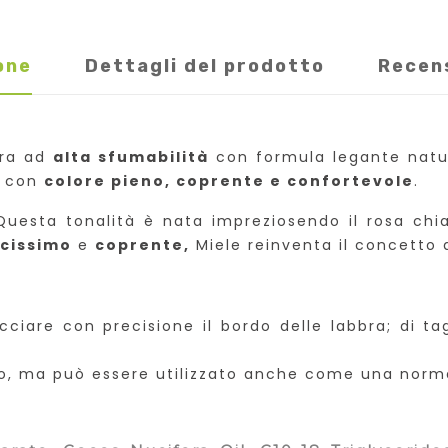
one
Dettagli del prodotto
Recen
bra ad
alta sfumabilità
con formula legante natura
e con
colore pieno, coprente e confortevole
.
Questa tonalità è nata impreziosendo il rosa chi
cissimo
e
coprente,
Miele reinventa il concetto 
acciare con precisione il bordo delle labbra; di t
tto, ma può essere utilizzato anche come una norm