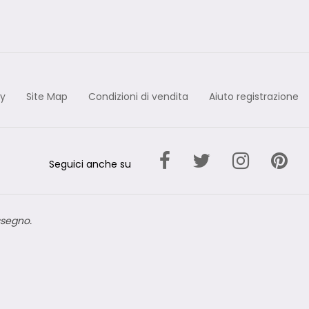
cy
Site Map
Condizioni di vendita
Aiuto registrazione
Seguici anche su
ssegno.