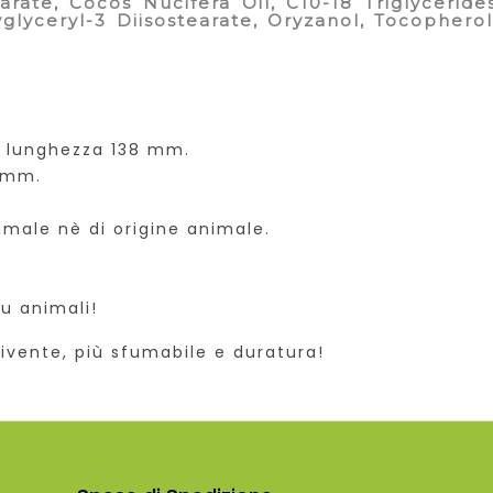
rate, Cocos Nucifera Oil, C10-18 Triglycerid
yglyceryl-3 Diisostearate, Oryzanol, Tocopherol
, lunghezza 138 mm.
4 mm.
imale nè di origine animale.
u animali!
ivente, più sfumabile e duratura!