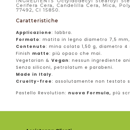
INGREDIENTS
Octyldodecyl Stearoyl Stea
Cerifera Cera, Candelilla Cera, Mica, Pol
77492, CI 15850.
Caratteristiche
Applicazione
: labbra.
Formato
: matita in legno diametro 7,5 mm
Contenuto
: mina colata 1,50 g, diametro 
Finish
matte
: più opaco che mai.
Vegetarian &
Vegan
: nessun ingrediente an
Senza siliconi, petrolatum e parabeni.
Made in Italy
.
Cruelty-free
: assolutamente non testato s
Pastello Revolution:
nuova Formula,
più scr