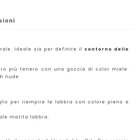
sioni
le. Ideale sia per definire il
contorno delle
aro più tenero con una goccia di color miele.
di nude.
aglio per riempire le labbra con colore pieno e
ale matita labbra.