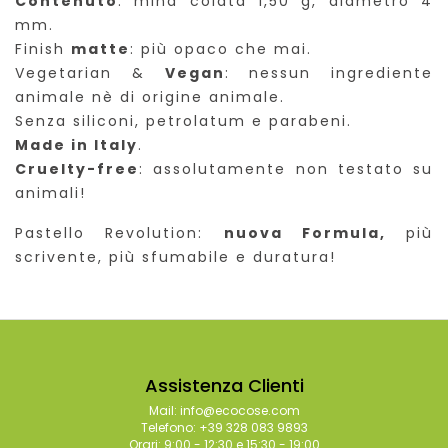
Contenuto
: mina colata 1,50 g, diametro 4
mm.
Finish
matte
: più opaco che mai.
Vegetarian &
Vegan
: nessun ingrediente
animale nè di origine animale.
Senza siliconi, petrolatum e parabeni.
Made in Italy
.
Cruelty-free
: assolutamente non testato su
animali!
Pastello Revolution:
nuova Formula,
più
scrivente, più sfumabile e duratura!
Assistenza Clienti
Mail: info@ecocose.com
Telefono: +39 328 083 9893
Orari: 9:00 - 12:30 e 15:30 - 19:00