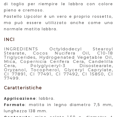
di taglio per riempire le labbra con colore
pieno e cremoso.
Pastello Lipcolor è un vero e proprio rossetto,
ma può essere utilizzato anche come una
normale matita labbra.
INCI
INGREDIENTS
Octyldodecyl Stearoyl
Stearate, Cocos Nucifera Oil, C10-18
Triglycerides, Hydrogenated Vegetable Oil,
Mica, Copernicia Cerifera Cera, Candelilla
Cera, Polyglyceryl-3 Diisostearate,
Oryzanol, Tocopherol, Glyceryl Caprylate,
CI 77891, CI 77491, CI 77492, CI 15850, CI
77499.
Caratteristiche
Applicazione
: labbra.
Formato
: matita in legno diametro 7,5 mm,
lunghezza 138 mm.