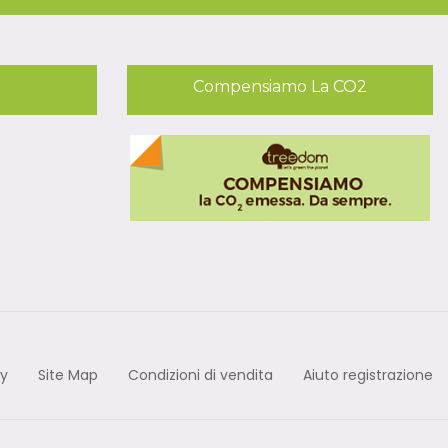
Compensiamo La CO2
cy
Site Map
Condizioni di vendita
Aiuto registrazione