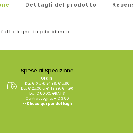
one
Dettagli del prodotto
Recen
ffetto legno faggio bianco
Spese di Spedizione
Ordini
Da: € 0 a € 24,99: € 5,90
Da: € 25,00 a € 49,99: € 4,90
Da: € 50,00: GRATIS
Contrassegno: + € 3.90
>> Clicca qui per dettagli