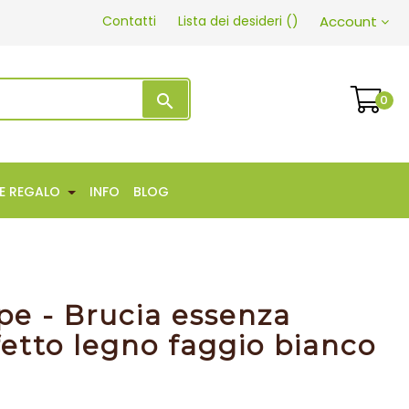
Contatti
Lista dei desideri
(
)
Account
search
0
EE REGALO
INFO
BLOG
ppe - Brucia essenza
etto legno faggio bianco