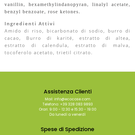
vanillin, hexamethylindanopyran, linalyl acetate,
benzyl benzoate, rose ketones.
Ingredienti Attivi
Amido di riso, bicarbonato di sodio, burro di
cacao, Burro di karité, estratto di altea,
estratto di calendula, estratto di malva,
tocoferolo acetato, trietil citrato.
Assistenza Clienti
Mail: info@ecocose.com
Telefono: +39 328 083 9893
Orari: 9:00 - 12:30 e 15:30 - 19:00
Da lunedì a venerdì
Spese di Spedizione