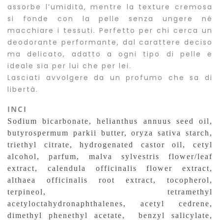
assorbe l’umidità, mentre la texture cremosa
si fonde con la pelle senza ungere né
macchiare i tessuti. Perfetto per chi cerca un
deodorante performante, dal carattere deciso
ma delicato, adatto a ogni tipo di pelle e
ideale sia per lui che per lei.
Lasciati avvolgere da un profumo che sa di
libertà.
INCI
Sodium bicarbonate, helianthus annuus seed oil,
butyrospermum parkii butter, oryza sativa starch,
triethyl citrate, hydrogenated castor oil, cetyl
alcohol, parfum, malva sylvestris flower/leaf
extract, calendula officinalis flower extract,
althaea officinalis root extract, tocopherol,
terpineol, tetramethyl
acetyloctahydronaphthalenes, acetyl cedrene,
dimethyl phenethyl acetate, benzyl salicylate,