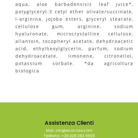
aqua, aloe barbadensisis leaf juice*,
polyglyceryl-3 cetyl ether olivate/succinate,
l-arginina, jojoba esters, glyceryl stearate,
cellulose gum, arginine, sodium
hyaluronate, microcrystalline cellulose,
allantoin, tocopheryl acetate, dehydroacetic
acid, ethylhexylglycerin, parfum, sodium
dehydroacetate, limonene, citronellol,
potassium sorbate. *da agricoltura
biologica
Assistenza Clienti
Mail: info@ecocose.com
Telefono: +39 328 083 9893