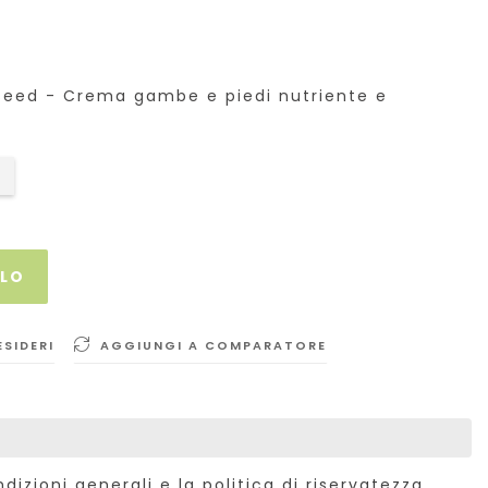
Seed - Crema gambe e piedi nutriente e
LLO
ESIDERI
AGGIUNGI A COMPARATORE
dizioni generali e la politica di riservatezza