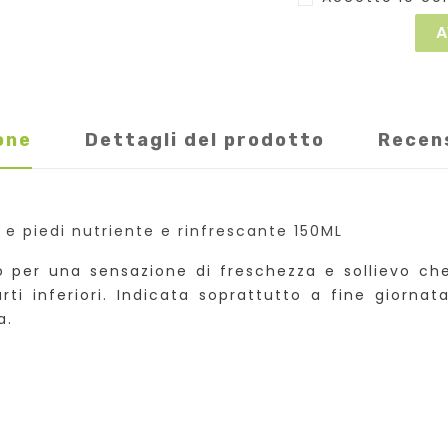
A
one
Dettagli del prodotto
Recen
 piedi nutriente e rinfrescante 150ML
per una sensazione di freschezza e sollievo che 
ti inferiori. Indicata soprattutto a fine giornat
a.