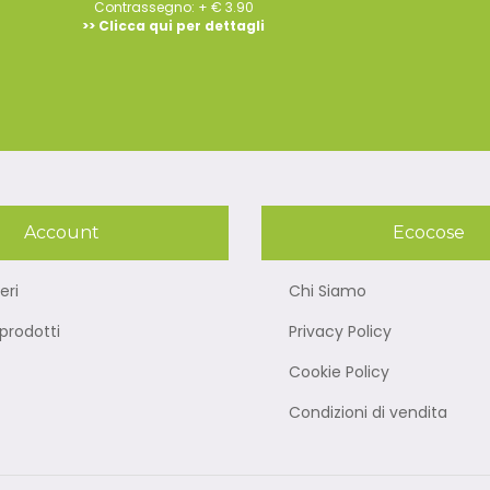
Contrassegno: + € 3.90
>> Clicca qui per dettagli
Account
Ecocose
eri
Chi Siamo
rodotti
Privacy Policy
Cookie Policy
Condizioni di vendita