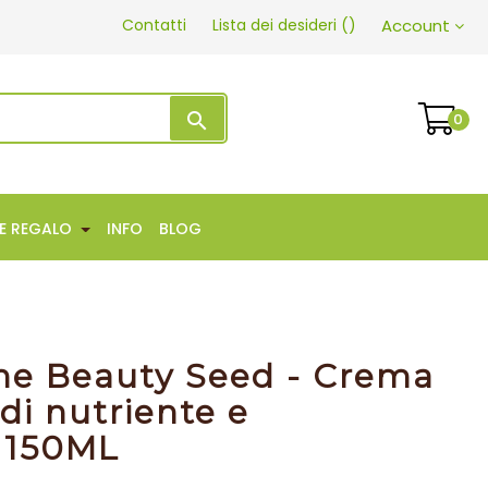
Contatti
Lista dei desideri
(
)
Account
search
0
EE REGALO
INFO
BLOG
The Beauty Seed - Crema
di nutriente e
e 150ML