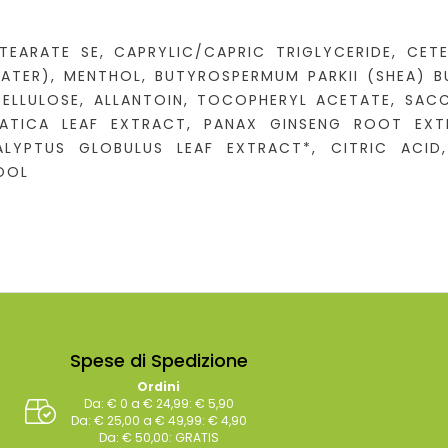
STEARATE SE, CAPRYLIC/CAPRIC TRIGLYCERIDE, CE
WATER), MENTHOL, BUTYROSPERMUM PARKII (SHEA) B
LCELLULOSE, ALLANTOIN, TOCOPHERYL ACETATE, SAC
ATICA LEAF EXTRACT, PANAX GINSENG ROOT EXTR
LYPTUS GLOBULUS LEAF EXTRACT*, CITRIC ACID
LOOL
Spese di Spedizione
Ordini
Da: € 0 a € 24,99: € 5,90
Da: € 25,00 a € 49,99: € 4,90
Da: € 50,00: GRATIS