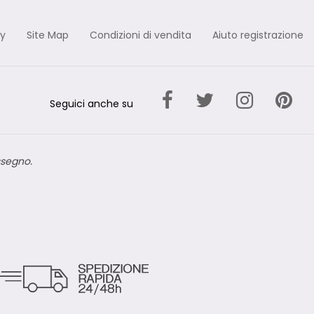
cy
Site Map
Condizioni di vendita
Aiuto registrazione
Seguici anche su
ssegno.