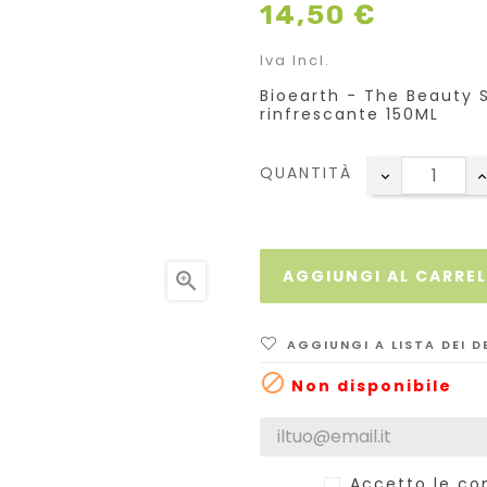
14,50 €
Iva Incl.
Bioearth - The Beauty 
rinfrescante 150ML
QUANTITÀ
AGGIUNGI AL CARRE

AGGIUNGI A LISTA DEI D

Non disponibile
Accetto le con