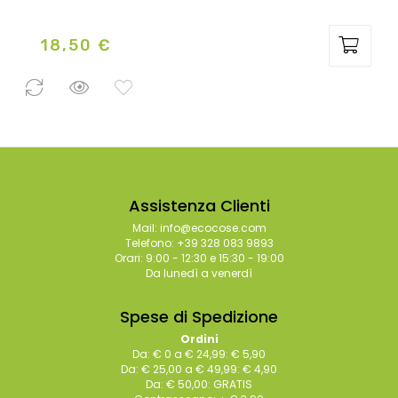
18,50 €
Prezzo
39 Pezzi
disponibili
Assistenza Clienti
Mail: info@ecocose.com
Telefono: +39 328 083 9893
Orari: 9:00 - 12:30 e 15:30 - 19:00
Da lunedì a venerdì
Spese di Spedizione
Ordini
Da: € 0 a € 24,99: € 5,90
Da: € 25,00 a € 49,99: € 4,90
Da: € 50,00: GRATIS