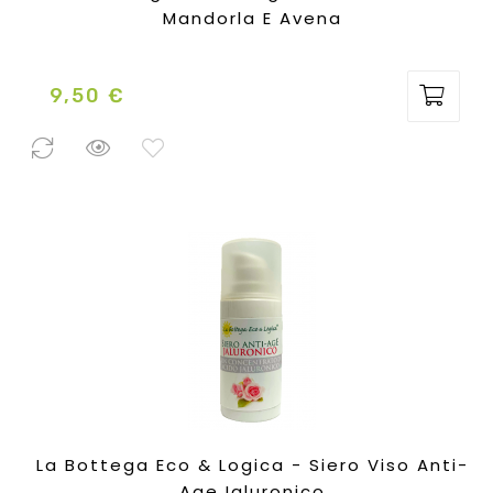
Mandorla E Avena
9,50 €
Prezzo
47 Pezzi
disponibili
La Bottega Eco & Logica - Siero Viso Anti-
Age Ialuronico