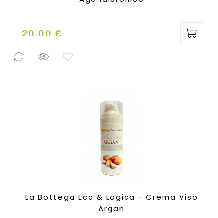
20,00 €
Prezzo
45 Pezzi
disponibili
La Bottega Eco & Logica - Crema Viso
Argan