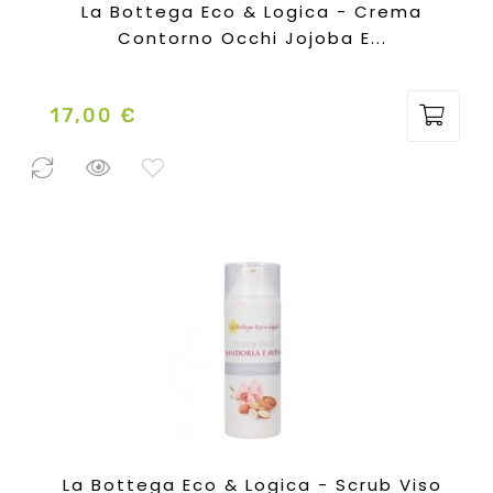
La Bottega Eco & Logica - Crema
Contorno Occhi Jojoba E...
17,00 €
Prezzo
25 Pezzi
disponibili
La Bottega Eco & Logica - Scrub Viso